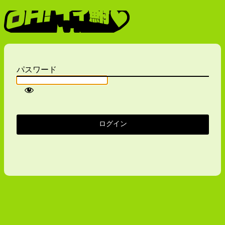
Oh！イイ鮒
パスワード