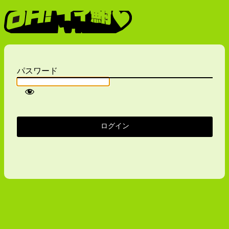
Oh！イイ鮒
パスワード